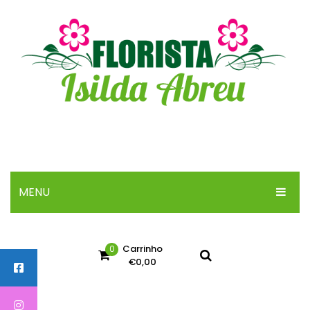
MENU
INICIO
Carrinho
0
SOBRE
€
0,00
ARRANJOS
No products in the cart.