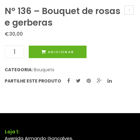
Nº 136 – Bouquet de rosas
135
e gerberas
–
€
30,00
Bouqu
de
Quantidade
ADICIONAR
20
de
Rosas
Nº
CATEGORIA:
Bouquets
136
PARTILHE ESTE PRODUTO
-
Bouquet
de
rosas
e
gerberas
Loja 1:
Avenida Armando Gonçalves,