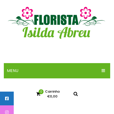
MENU
INICIO
Carrinho
0
SOBRE
€
0,00
ARRANJOS
No products in the cart.