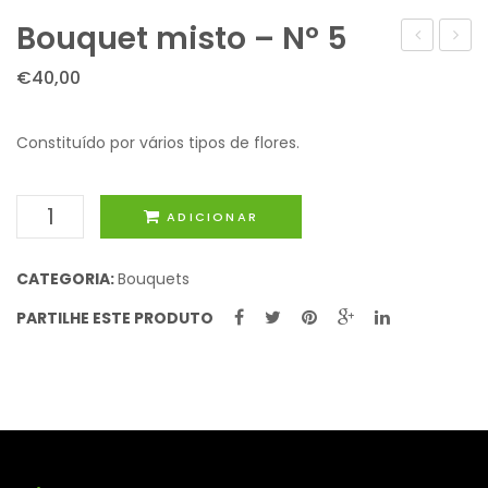
Bouquet misto – Nº 5
misto
carin
€
40,00
com
–
frente
Nº
Constituído por vários tipos de flores.
–
9
Nº 2
Quantidade
ADICIONAR
de
Bouquet
CATEGORIA:
Bouquets
misto
PARTILHE ESTE PRODUTO
-
Nº
5