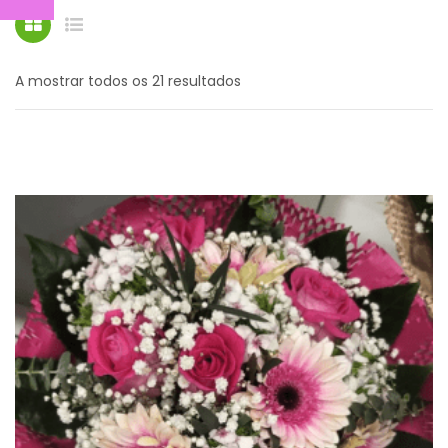
BOUQUETS
CESTOS
Ordenado
A mostrar todos os 21 resultados
FÚNEBRES
Cestos Especiais
por
EVENTOS
mais
CONTACTOS
recentes