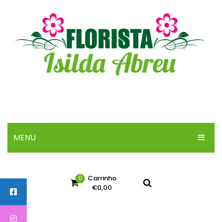
MENU
INICIO
Carrinho
0
SOBRE
€
0,00
ARRANJOS
No products in the cart.