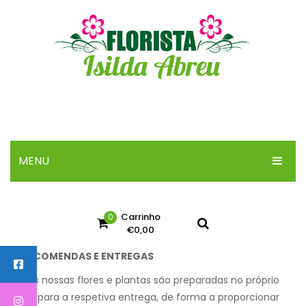
MENU
INICIO
Carrinho
0
SOBRE
€
0,00
ARRANJOS
ENCOMENDAS E ENTREGAS
No products in the cart.
BOUQUETS
1. As nossas flores e plantas são preparadas no próprio
dia para a respetiva entrega, de forma a proporcionar