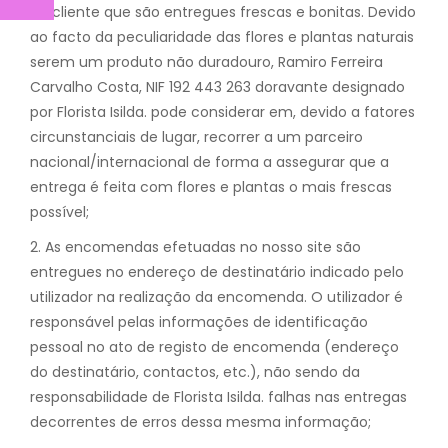
CESTOS
ao cliente que são entregues frescas e bonitas. Devido
ao facto da peculiaridade das flores e plantas naturais
FÚNEBRES
Cestos Especiais
serem um produto não duradouro, Ramiro Ferreira
EVENTOS
Carvalho Costa, NIF 192 443 263 doravante designado
por Florista Isilda. pode considerar em, devido a fatores
CONTACTOS
circunstanciais de lugar, recorrer a um parceiro
nacional/internacional de forma a assegurar que a
entrega é feita com flores e plantas o mais frescas
possível;
2. As encomendas efetuadas no nosso site são
entregues no endereço de destinatário indicado pelo
utilizador na realização da encomenda. O utilizador é
responsável pelas informações de identificação
pessoal no ato de registo de encomenda (endereço
do destinatário, contactos, etc.), não sendo da
responsabilidade de Florista Isilda. falhas nas entregas
decorrentes de erros dessa mesma informação;