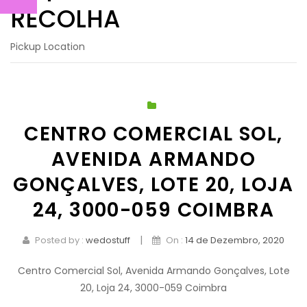
BOUQUETS
RECOLHA
CESTOS
Pickup Location
FÚNEBRES
Cestos Especiais
EVENTOS
CONTACTOS
CENTRO COMERCIAL SOL,
AVENIDA ARMANDO
GONÇALVES, LOTE 20, LOJA
24, 3000-059 COIMBRA
|
Posted by :
wedostuff
On :
14 de Dezembro, 2020
Centro Comercial Sol, Avenida Armando Gonçalves, Lote
20, Loja 24, 3000-059 Coimbra