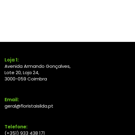
Loja 1:
Avenida Armando Gonçalves,
Lote 20, Loja 24,
3000-
059
Coimbra
Email:
geral@floristaisilda.pt
Telefone:
(+351) 933 438 171