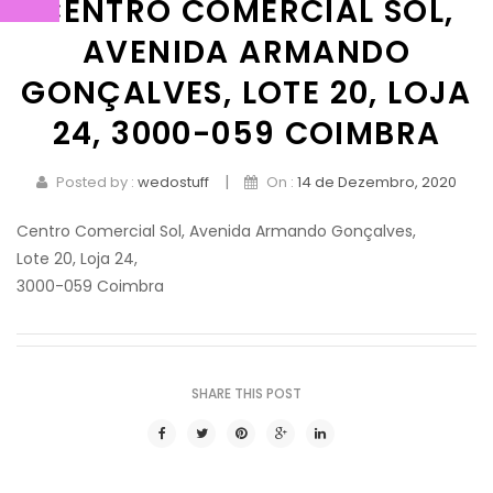
CENTRO COMERCIAL SOL,
BOUQUETS
AVENIDA ARMANDO
CESTOS
GONÇALVES, LOTE 20, LOJA
FÚNEBRES
Cestos Especiais
24, 3000-059 COIMBRA
EVENTOS
CONTACTOS
|
Posted by :
wedostuff
On :
14 de Dezembro, 2020
Centro Comercial Sol, Avenida Armando Gonçalves,
Lote 20, Loja 24,
3000-
059
Coimbra
SHARE THIS POST