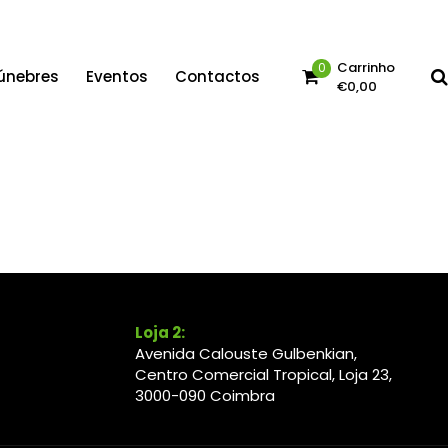
Carrinho
0
únebres
Eventos
Contactos
€
0,00
No products in the cart.
Loja 2:
Avenida Calouste Gulbenkian,
Centro Comercial Tropical, Loja 23,
3000-090 Coimbra