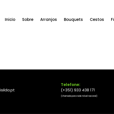
Inicio
Sobre
Arranjos
Bouquets
Cestos
F
Telefone:
isilda.pt
(+351) 933 438 171
(Chamada para rede móvel nacional)