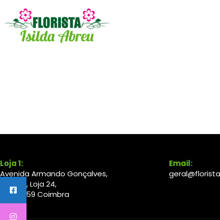
Loja 1:
Email:
Avenida Armando Gonçalves,
geral@florista
Lote 20, Loja 24,
3000-
059
Coimbra