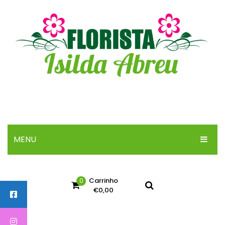
MENU
INICIO
Carrinho
0
SOBRE
€
0,00
ARRANJOS
No products in the cart.