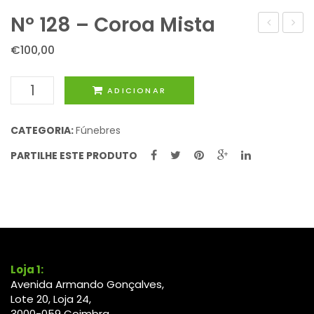
Nº 128 – Coroa Mista
127
129
€
100,00
–
–
Coroa
Coro
Quantidade
ADICIONAR
Branca
Mista
de
Nº
CATEGORIA:
Fúnebres
128
PARTILHE ESTE PRODUTO
-
Coroa
Mista
Loja 1:
Avenida Armando Gonçalves,
Lote 20, Loja 24,
3000-
059
Coimbra