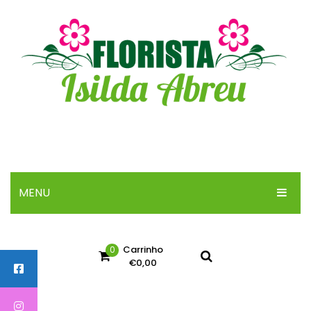
MENU
INICIO
Carrinho
0
SOBRE
€
0,00
ARRANJOS
No products in the cart.