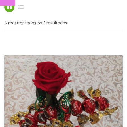
BOUQUETS
CESTOS
Ordenado
A mostrar todos os 3 resultados
FÚNEBRES
Cestos Especiais
por
EVENTOS
mais
CONTACTOS
recentes