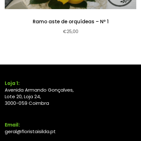
Ramo aste de orquídeas – Nº 1
€
25,00
Loja 1:
Avenida Armando Gonçalves,
Lote 20, Loja 24,
3000-
059
Coimbra
Email:
geral@floristaisilda.pt